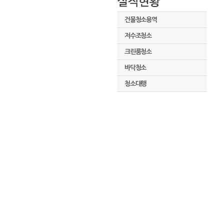
건물청소용역
저수조청소
크린룸청소
바닥청소
청소대행