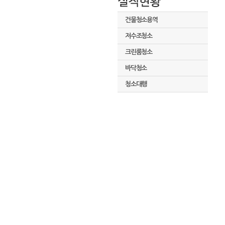
건물청소용역
저수조청소
크린룸청소
바닥청소
청소대행