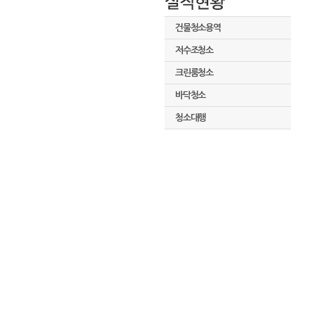
건물청소용역
저수조청소
크린룸청소
바닥청소
청소대행