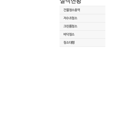
건물청소용역
저수조청소
크린룸청소
바닥청소
청소대행