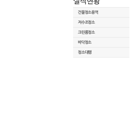
건물청소용역
저수조청소
크린룸청소
바닥청소
청소대행